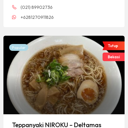
(021) 89902736
+6281270911826
Tutup
Popular
Bekasi
Teppanyaki NIROKU – Deltamas